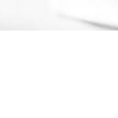
enig investeerder,
teren in
le ontwikkeling
ijpen.