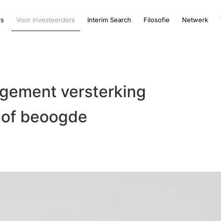
rs
Voor investeerders
Interim Search
Filosofie
Netwerk
agement versterking
o of beoogde